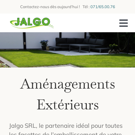
Skip
Contactez-nous dès aujourd’hui ! Tél :
071/65.00.76
to
content
Tog
Nav
Accueil
L’équipe
Aménagements
Services
Galerie
Extérieurs
Contact
Demander un devis
Jalgo SRL, le partenaire idéal pour toutes
les facettes de l’embellissement de votre